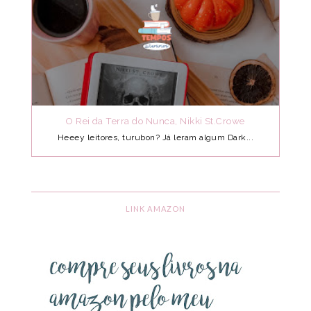
O Rei da Terra do Nunca, Nikki St.Crowe
Heeey leitores, turubon? Já leram algum Dark...
LINK AMAZON