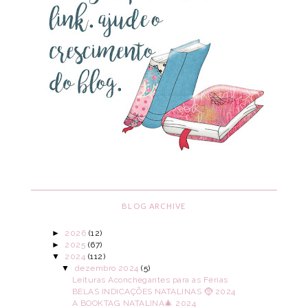
BLOG ARCHIVE
►
2026
(12)
►
2025
(67)
▼
2024
(112)
▼
dezembro 2024
(5)
Leituras Aconchegantes para as Férias
BELAS INDICAÇÕES NATALINAS 🤶 2024
A BOOKTAG NATALINA🎄 2024