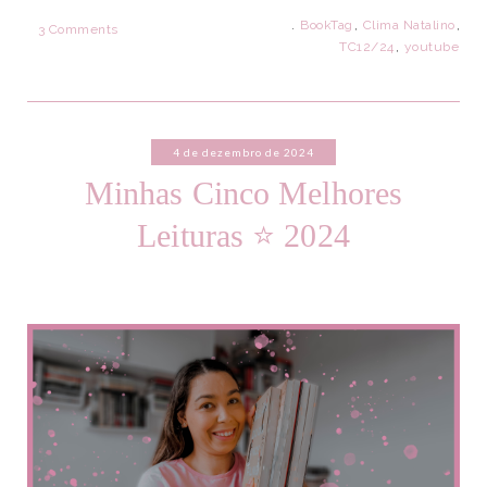
.
BookTag
,
Clima Natalino
,
3 Comments
TC12/24
,
youtube
4 de dezembro de 2024
Minhas Cinco Melhores
Leituras ⭐ 2024