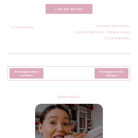
+ READ MORE
.
Autores Nacionais
,
2 Comments
Leitura Nacional
,
Natalia Avila
,
Outro Planeta
,
Postagens mais
Postagens mais
recentes
antigas
BEM VINDO