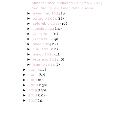
Minhas Cinco Melhores Leituras ⭐ 2024
Não Direi Que é Amor, Natalia Avila
►
novembro 2024
(6)
►
outubro 2024
(12)
►
setembro 2024
(10)
►
agosto 2024
(10)
►
julho 2024
(11)
►
junho 2024
(9)
►
maio 2024
(14)
►
abril 2024
(10)
►
março 2024
(12)
►
fevereiro 2024
(6)
►
janeiro 2024
(7)
►
2023
(117)
►
2022
(87)
►
2021
(84)
►
2020
(136)
►
2019
(156)
►
2018
(103)
►
2017
(31)