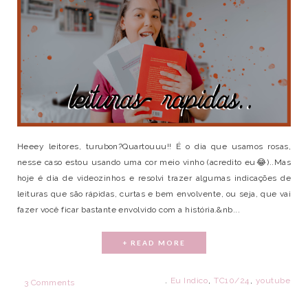
Heeey leitores, turubon?Quartouuu!! É o dia que usamos rosas,
nesse caso estou usando uma cor meio vinho (acredito eu😂)..Mas
hoje é dia de videozinhos e resolvi trazer algumas indicações de
leituras que são rápidas, curtas e bem envolvente, ou seja, que vai
fazer você ficar bastante envolvido com a história.&nb...
+ READ MORE
.
Eu Indico
,
TC10/24
,
youtube
3 Comments