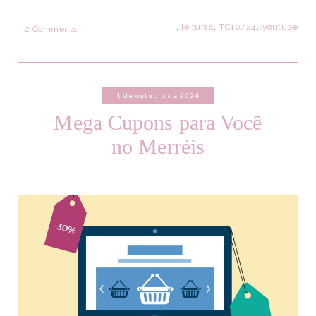
.
leituras
,
TC10/24
,
youtube
2 Comments
1 de outubro de 2024
Mega Cupons para Você
no Merréis