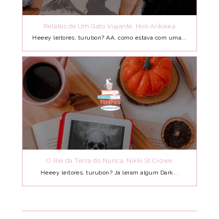
Relatos de Um Gato Viajante, Hiro Arikawa
Heeey leitores, turubon? AA, como estava com uma...
O Rei da Terra do Nunca, Nikki St.Crowe
Heeey leitores, turubon? Já leram algum Dark...