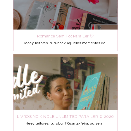
Romance Sem Hot Para Ler 💘
Heeey leitores, turubon? Aqueles momentos de...
LIVROS NO KINDLE UNLIMITED PARA LER 🌷 2026
Heey leitores, turubon? Quarta-feira, ou seja...