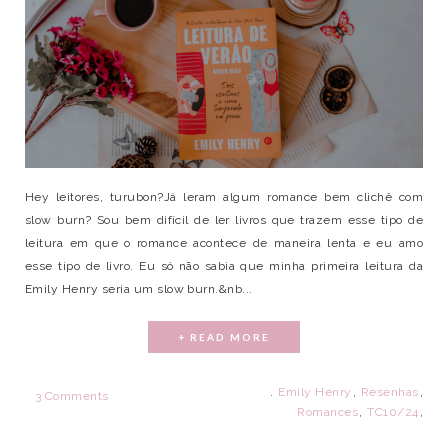
Hey leitores, turubon?Já leram algum romance bem clichê com
slow burn? Sou bem difícil de ler livros que trazem esse tipo de
leitura em que o romance acontece de maneira lenta e eu amo
esse tipo de livro. Eu só não sabia que minha primeira leitura da
Emily Henry seria um slow burn.&nb...
+ READ MORE
.
Emily Henry
,
Resenhas
,
3 Comments
Romances
,
TC10/24
,