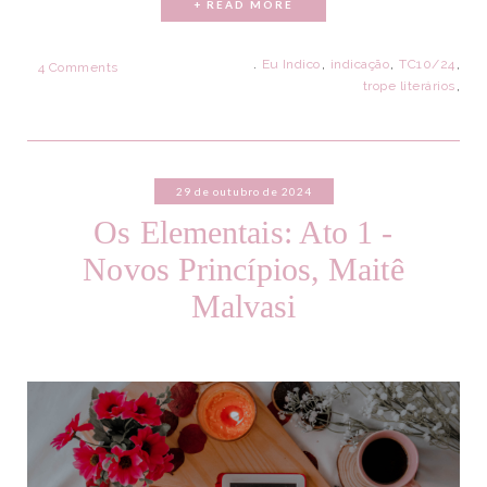
+ READ MORE
.
Eu Indico
,
indicação
,
TC10/24
,
4 Comments
trope literários
,
29 de outubro de 2024
Os Elementais: Ato 1 -
Novos Princípios, Maitê
Malvasi