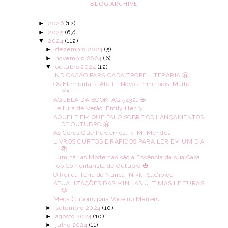
BLOG ARCHIVE
►
2026
(12)
►
2025
(67)
▼
2024
(112)
►
dezembro 2024
(5)
►
novembro 2024
(6)
▼
outubro 2024
(12)
INDICAÇÃO PARA CADA TROPE LITERÁRIA 🤗
Os Elementais: Ato 1 - Novos Princípios, Maitê
Mal...
AQUELA DA BOOKTAG 54321 ☕
Leitura de Verão, Emily Henry
AQUELE EM QUE FALO SOBRE OS LANÇAMENTOS
DE OUTUBRO 🤗
As Cores Que Perdemos, K. M. Mendes
LIVROS CURTOS E RÁPIDOS PARA LER EM UM DIA
📚
Luminárias Modernas são a Essência da sua Casa
Top Comentarista de Outubro 🎃
O Rei da Terra do Nunca, Nikki St.Crowe
ATUALIZAÇÕES DAS MINHAS ÚLTIMAS LEITURAS
📖
Mega Cupons para Você no Merréis
►
setembro 2024
(10)
►
agosto 2024
(10)
►
julho 2024
(11)