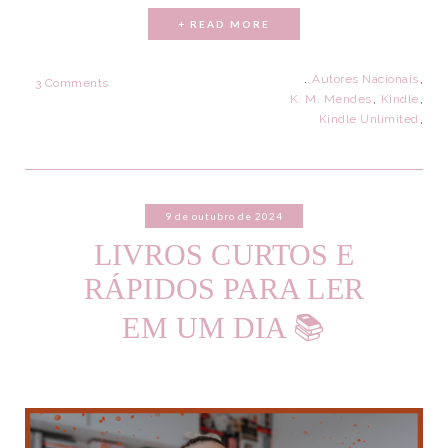
+ READ MORE
.
Autores Nacionais
,
3 Comments
K. M. Mendes
,
Kindle
,
Kindle Unlimited
,
9 de outubro de 2024
LIVROS CURTOS E
RÁPIDOS PARA LER
EM UM DIA 📚