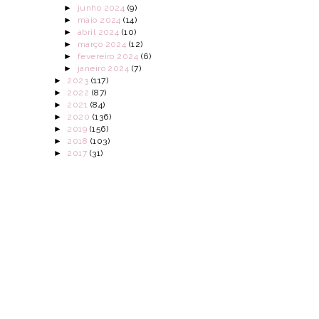
►
junho 2024
(9)
►
maio 2024
(14)
►
abril 2024
(10)
►
março 2024
(12)
►
fevereiro 2024
(6)
►
janeiro 2024
(7)
►
2023
(117)
►
2022
(87)
►
2021
(84)
►
2020
(136)
►
2019
(156)
►
2018
(103)
►
2017
(31)