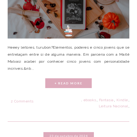
Heeey leitores, turubon?Elementos, poderes e cinco jovens que se
entrelaçam entre si de alguma maneira. Em parceria com a Maitê
Malvasi acabei por conhecer cinco jovens com personalidade
incríveis.&nb...
+ READ MORE
.
ebooks
,
Fantasia
,
Kindle
,
2 Comments
Leitura Nacional
,
23 de outubro de 2024