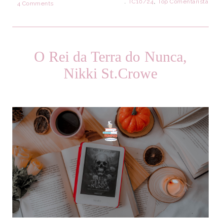
.
TC10/24
,
Top Comentarista
4 Comments
O Rei da Terra do Nunca,
Nikki St.Crowe