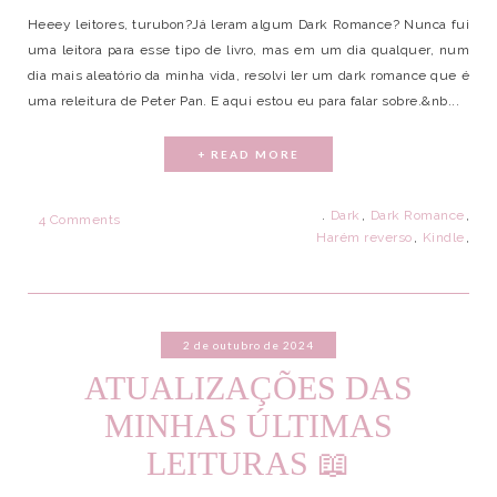
Heeey leitores, turubon?Já leram algum Dark Romance? Nunca fui
uma leitora para esse tipo de livro, mas em um dia qualquer, num
dia mais aleatório da minha vida, resolvi ler um dark romance que é
uma releitura de Peter Pan. E aqui estou eu para falar sobre.&nb...
+ READ MORE
.
Dark
,
Dark Romance
,
4 Comments
Harém reverso
,
Kindle
,
2 de outubro de 2024
ATUALIZAÇÕES DAS
MINHAS ÚLTIMAS
LEITURAS 📖