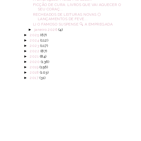
FICÇÃO DE CURA: LIVROS QUE VAI AQUECER O
SEU CORAÇ...
RECHEADOS DE LEITURAS NOVAS 🌕
LANÇAMENTOS DE FEVE...
LI O FAMOSO SUSPENSE 🔍 A EMPREGADA
►
janeiro 2026
(4)
►
2025
(67)
►
2024
(112)
►
2023
(117)
►
2022
(87)
►
2021
(84)
►
2020
(136)
►
2019
(156)
►
2018
(103)
►
2017
(31)