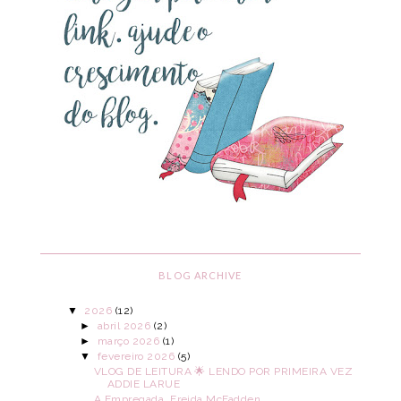
BLOG ARCHIVE
▼
2026
(12)
►
abril 2026
(2)
►
março 2026
(1)
▼
fevereiro 2026
(5)
VLOG DE LEITURA 🌟 LENDO POR PRIMEIRA VEZ
ADDIE LARUE
A Empregada, Freida McFadden