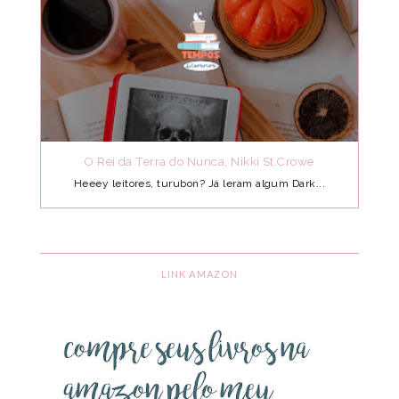
O Rei da Terra do Nunca, Nikki St.Crowe
Heeey leitores, turubon? Já leram algum Dark...
LINK AMAZON