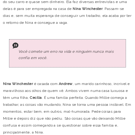
do seu carro e quase sem dinheiro. Ela faz diversas entrevistas e uma
delas é para ser empregada na casa de
Nina Winchester
. Passam-se
dias e, sem muita esperança de conseguir um trabalho, ela acaba por ter
o retorno de Nina e consegue a vaga.
Você comete um erro na vida e ninguém nunca mais
confia em você.
Nina Winchester
é casada com
Andrew
, um marido carinhoso, incrível e
maravilhoso aos olhos de quem vê. Ambos vivem numa casa luxuosa e
têm uma filha,
Cecília
. É uma família perfeita. Quando Millie começa a
trabalhar, as coisas vão mudando, Nina se torna uma pessoa instável. Em
momentos, estar bem, em outros, mal-humorada. Pede coisas para
Millie e depois diz que não pediu. São coisas que vão deixando Millie
confusa e assim começando a se questionar sobre essa família e,
principalmente, a Nina.