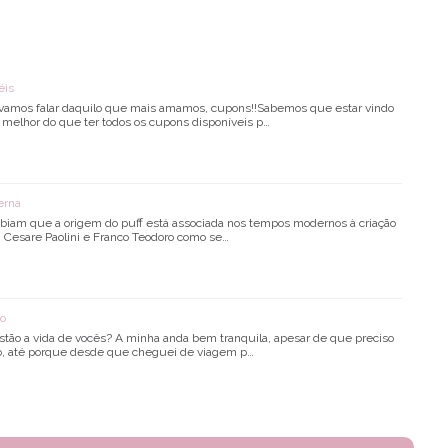
éis
 vamos falar daquilo que mais amamos, cupons!!Sabemos que estar vindo
 melhor do que ter todos os cupons disponíveis p…
erna
abiam que a origem do puff está associada nos tempos modernos à criação
ti, Cesare Paolini e Franco Teodoro como se…
ão
tão a vida de vocês? A minha anda bem tranquila, apesar de que preciso
isso, até porque desde que cheguei de viagem p…