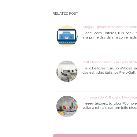
RELATED POST:
Mega Cupons para Você no Merr
Heeellloooo Leitores, turubon?E
ai a prime day da amazon e nada
Puffs Modernos e Sua Casa Mod
Hello Leitores, turubon?Vocês s
dos estilistas italianos Piero Gat
Utilização do Puff como Decoraç
Heeey leitores, turubon?Como es
voltar a rotina e dar um jeito n