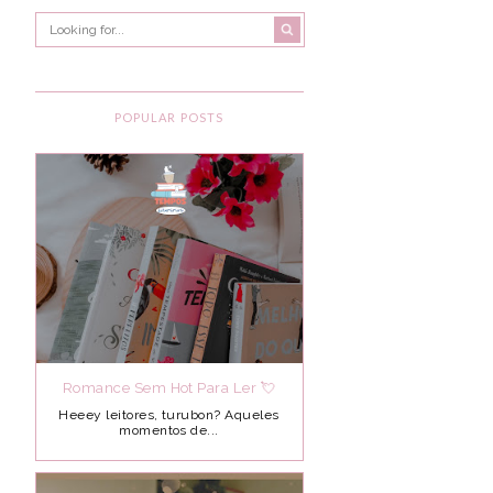
POPULAR POSTS
Romance Sem Hot Para Ler 💘
Heeey leitores, turubon? Aqueles
momentos de...