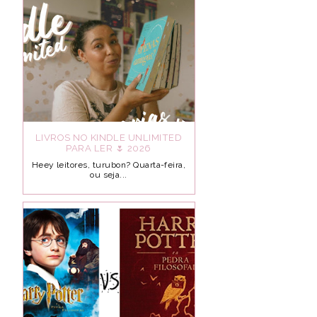
LIVROS NO KINDLE UNLIMITED
PARA LER 🌷 2026
Heey leitores, turubon? Quarta-feira,
ou seja...