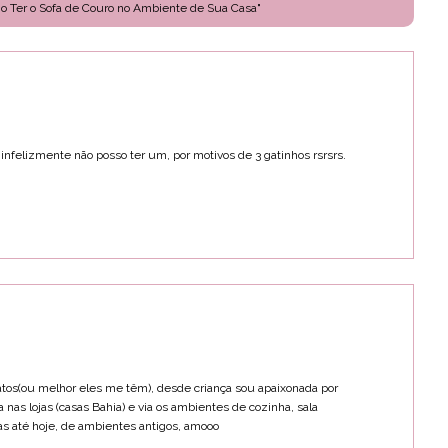
o Ter o Sofa de Couro no Ambiente de Sua Casa"
infelizmente não posso ter um, por motivos de 3 gatinhos rsrsrs.
atos(ou melhor eles me têm), desde criança sou apaixonada por
nas lojas (casas Bahia) e via os ambientes de cozinha, sala
as até hoje, de ambientes antigos, amooo