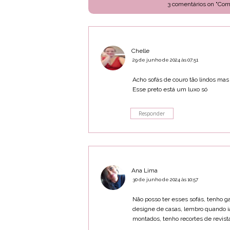
3 comentários on "Com
Chelle
29 de junho de 2024 às 07:51
Acho sofás de couro tão lindos mas 
Esse preto está um luxo só
Responder
Ana Lima
30 de junho de 2024 às 10:57
Não posso ter esses sofás, tenho g
designe de casas, lembro quando ia 
montados, tenho recortes de revist