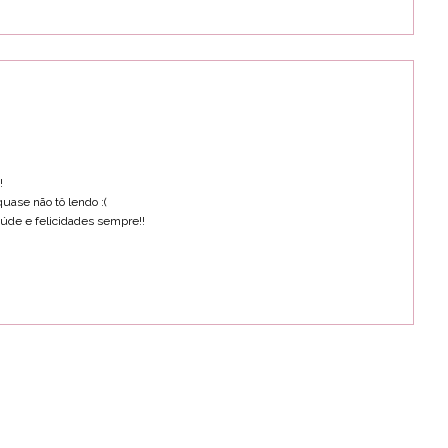
!
uase não tô lendo :(
úde e felicidades sempre!!