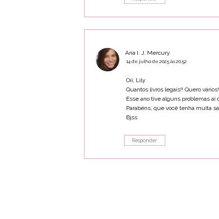
Ana I. J. Mercury
14 de julho de 2025 às 20:52
Oii, Lily
Quantos livros legais!! Quero vários!
Esse ano tive alguns problemas aí q
Parabéns, que você tenha muita sa
Bjss
Responder