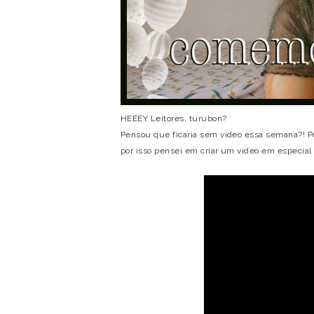
HEEEY Leitores, turubon?
Pensou que ficaria sem video essa semana?! Poi
por isso pensei em criar um video em especial