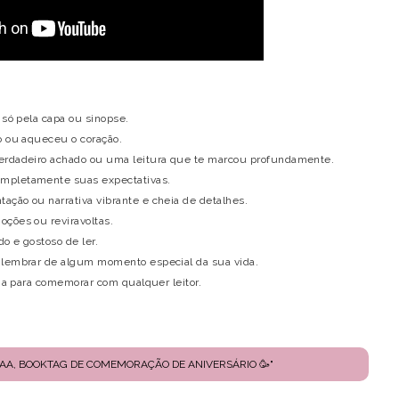
 só pela capa ou sinopse.
o ou aqueceu o coração.
verdadeiro achado ou uma leitura que te marcou profundamente.
ompletamente suas expectativas.
ação ou narrativa vibrante e cheia de detalhes.
oções ou reviravoltas.
do e gostoso de ler.
z lembrar de algum momento especial da sua vida.
ria para comemorar com qualquer leitor.
AAAAA, BOOKTAG DE COMEMORAÇÃO DE ANIVERSÁRIO 🥳"