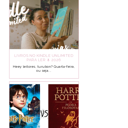
LIVROS NO KINDLE UNLIMITED
PARA LER 🌷 2026
Heey leitores, turubon? Quarta-feira,
ou seja...