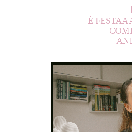
É FESTAA
COM
ANI