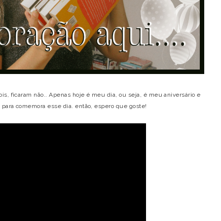
s, ficaram não.. Apenas hoje é meu dia, ou seja, é meu aniversário e
 para comemora esse dia. então, espero que goste!