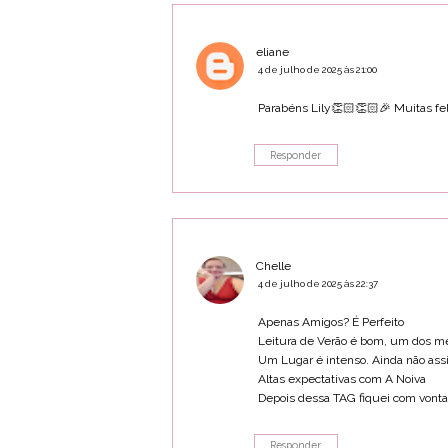
eliane
4 de julho de 2025 às 21:00
Parabéns Lily👏🏻👏🏻🎉 Muitas fel
Responder
Chelle
4 de julho de 2025 às 22:37
Apenas Amigos? É Perfeito
Leitura de Verão é bom, um dos me
Um Lugar é intenso. Ainda não assi
Altas expectativas com A Noiva
Depois dessa TAG fiquei com vonta
Responder