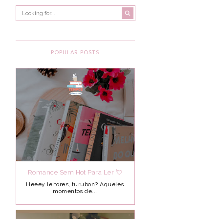
POPULAR POSTS
Romance Sem Hot Para Ler 💘
Heeey leitores, turubon? Aqueles
momentos de...