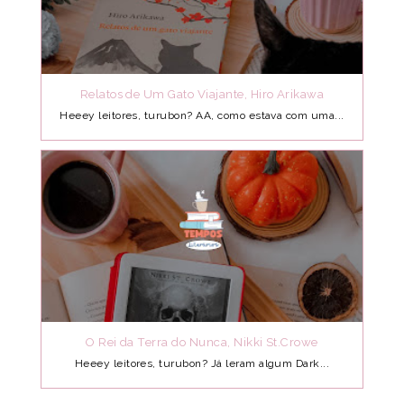
Relatos de Um Gato Viajante, Hiro Arikawa
Heeey leitores, turubon? AA, como estava com uma...
O Rei da Terra do Nunca, Nikki St.Crowe
Heeey leitores, turubon? Já leram algum Dark...