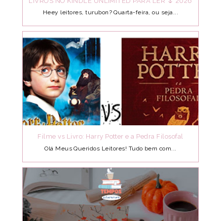
LIVROS NO KINDLE UNLIMITED PARA LER 🌷 2026
Heey leitores, turubon? Quarta-feira, ou seja...
Filme vs Livro: Harry Potter e a Pedra Filosofal
Olá Meus Queridos Leitores! Tudo bem com...