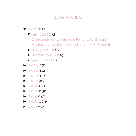
BLOG ARCHIVE
▼
2026
(12)
▼
abril 2026
(2)
O Segredo da Livraria de Paris, Lily Graham
A Vida Invisível de Addie Larue, V.E. Schwab
►
março 2026
(1)
►
fevereiro 2026
(5)
►
janeiro 2026
(4)
►
2025
(67)
►
2024
(112)
►
2023
(117)
►
2022
(87)
►
2021
(84)
►
2020
(136)
►
2019
(156)
►
2018
(103)
►
2017
(31)