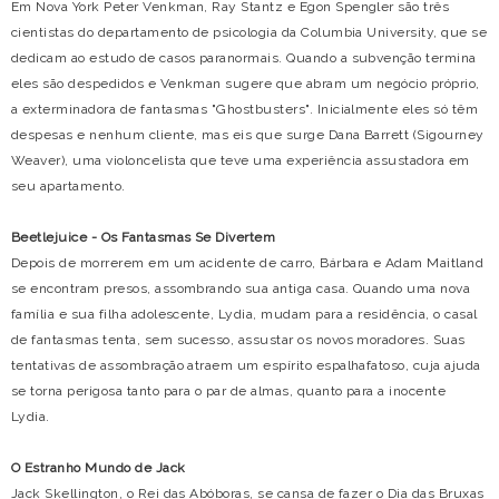
Em Nova York Peter Venkman, Ray Stantz e Egon Spengler são três
cientistas do departamento de psicologia da Columbia University, que se
dedicam ao estudo de casos paranormais. Quando a subvenção termina
eles são despedidos e Venkman sugere que abram um negócio próprio,
a exterminadora de fantasmas "Ghostbusters". Inicialmente eles só têm
despesas e nenhum cliente, mas eis que surge Dana Barrett (Sigourney
Weaver), uma violoncelista que teve uma experiência assustadora em
seu apartamento.
Beetlejuice - Os Fantasmas Se Divertem
Depois de morrerem em um acidente de carro, Bárbara e Adam Maitland
se encontram presos, assombrando sua antiga casa. Quando uma nova
família e sua filha adolescente, Lydia, mudam para a residência, o casal
de fantasmas tenta, sem sucesso, assustar os novos moradores. Suas
tentativas de assombração atraem um espírito espalhafatoso, cuja ajuda
se torna perigosa tanto para o par de almas, quanto para a inocente
Lydia.
O Estranho Mundo de Jack
Jack Skellington, o Rei das Abóboras, se cansa de fazer o Dia das Bruxas