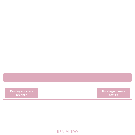
Postagem mais
Postagem mais
recente
antiga
BEM VINDO