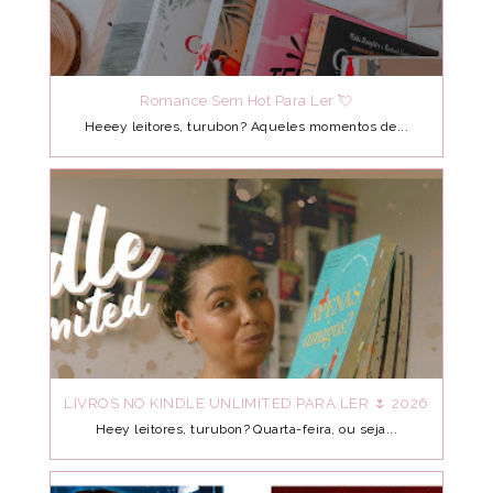
Romance Sem Hot Para Ler 💘
Heeey leitores, turubon? Aqueles momentos de...
LIVROS NO KINDLE UNLIMITED PARA LER 🌷 2026
Heey leitores, turubon? Quarta-feira, ou seja...