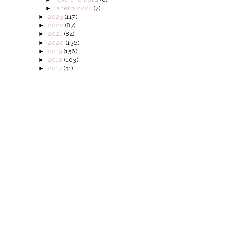
►
janeiro 2024
(7)
►
2023
(117)
►
2022
(87)
►
2021
(84)
►
2020
(136)
►
2019
(156)
►
2018
(103)
►
2017
(31)