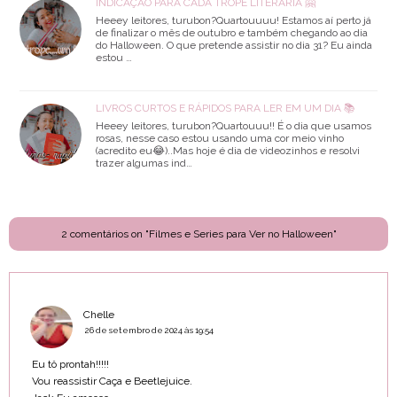
INDICAÇÃO PARA CADA TROPE LITERÁRIA 🤗
Heeey leitores, turubon?Quartouuuu! Estamos aí perto já
de finalizar o mês de outubro e também chegando ao dia
do Halloween. O que pretende assistir no dia 31? Eu ainda
estou …
LIVROS CURTOS E RÁPIDOS PARA LER EM UM DIA 📚
Heeey leitores, turubon?Quartouuu!! É o dia que usamos
rosas, nesse caso estou usando uma cor meio vinho
(acredito eu😂)..Mas hoje é dia de videozinhos e resolvi
trazer algumas ind…
2 comentários on "Filmes e Series para Ver no Halloween"
Chelle
26 de setembro de 2024 às 19:54
Eu tô prontah!!!!!
Vou reassistir Caça e Beetlejuice.