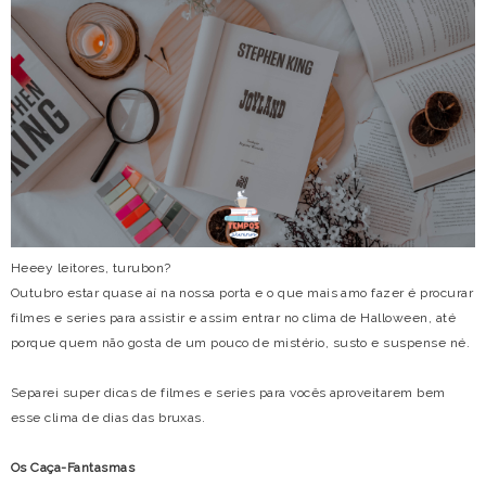
Heeey leitores, turubon?
Outubro estar quase aí na nossa porta e o que mais amo fazer é procurar
filmes e series para assistir e assim entrar no clima de Halloween, até
porque quem não gosta de um pouco de mistério, susto e suspense né.
Separei super dicas de filmes e series para vocês aproveitarem bem
esse clima de dias das bruxas.
Os Caça-Fantasmas