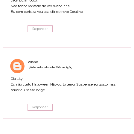
Jack Eu amoooo.
Não tenho vontade de ver Wandinhs
Eu com certeza vou assistir de novo Coraline
Responder
eliane
30 de setembro de 2024 às 15:09
Olá Lily
Eu não curto Halloween.Não curto terror Suspense eu gosto mas
terror eu passo longe .
Responder