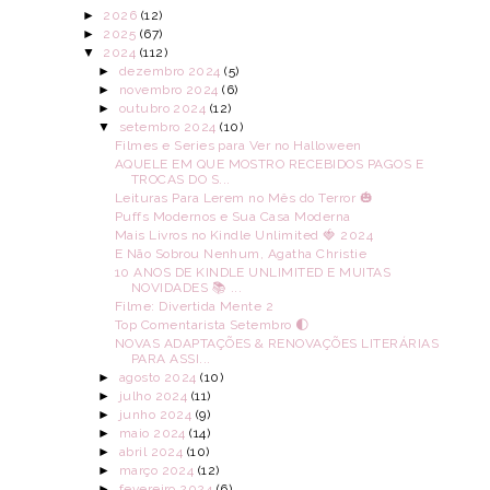
►
2026
(12)
►
2025
(67)
▼
2024
(112)
►
dezembro 2024
(5)
►
novembro 2024
(6)
►
outubro 2024
(12)
▼
setembro 2024
(10)
Filmes e Series para Ver no Halloween
AQUELE EM QUE MOSTRO RECEBIDOS PAGOS E
TROCAS DO S...
Leituras Para Lerem no Mês do Terror 🎃
Puffs Modernos e Sua Casa Moderna
Mais Livros no Kindle Unlimited 🍓 2024
E Não Sobrou Nenhum, Agatha Christie
10 ANOS DE KINDLE UNLIMITED E MUITAS
NOVIDADES 📚 ...
Filme: Divertida Mente 2
Top Comentarista Setembro 🌓
NOVAS ADAPTAÇÕES & RENOVAÇÕES LITERÁRIAS
PARA ASSI...
►
agosto 2024
(10)
►
julho 2024
(11)
►
junho 2024
(9)
►
maio 2024
(14)
►
abril 2024
(10)
►
março 2024
(12)
►
fevereiro 2024
(6)