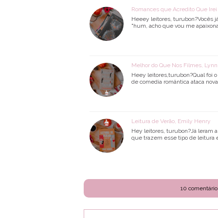
Romances que Acredito Que Ire
Heeey leitores, turubon?Vocês 
"hum, acho que vou me apaixonar
Melhor do Que Nos Filmes, Lynn 
Heey leitores,turubon?Qual foi o
de comedia romântica ataca nova
Leitura de Verão, Emily Henry
Hey leitores, turubon?Já leram 
que trazem esse tipo de leitura
10 comentário