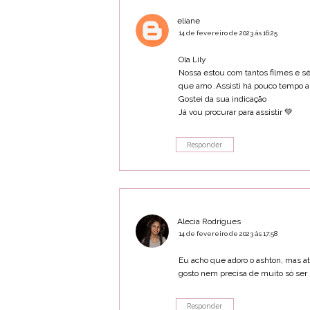
eliane
14 de fevereiro de 2023 às 16:25
Ola Lily
Nossa estou com tantos filmes e sé
que amo .Assisti há pouco tempo a 
Gostei da sua indicação
Já vou procurar para assistir 💚
Responder
Alecia Rodrigues
14 de fevereiro de 2023 às 17:58
Eu acho que adoro o ashton, mas at
gosto nem precisa de muito só se
Responder