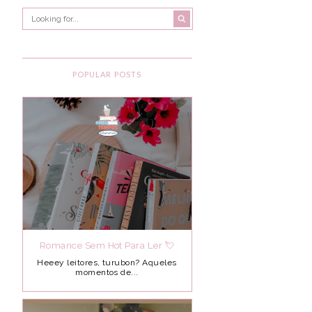
POPULAR POSTS
Romance Sem Hot Para Ler 💘
Heeey leitores, turubon? Aqueles
momentos de...