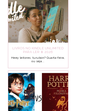
LIVROS NO KINDLE UNLIMITED
PARA LER 🌷 2026
Heey leitores, turubon? Quarta-feira,
ou seja...