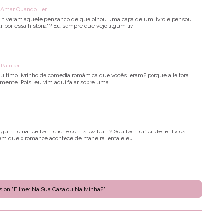
i Amar Quando Ler
já tiveram aquele pensando de que olhou uma capa de um livro e pensou
 por essa história"? Eu sempre que vejo algum liv…
Painter
 ultimo livrinho de comedia romântica que vocês leram? porque a leitora
mente. Pois, eu vim aqui falar sobre uma…
algum romance bem clichê com slow burn? Sou bem difícil de ler livros
 em que o romance acontece de maneira lenta e eu…
s on "Filme: Na Sua Casa ou Na Minha?"