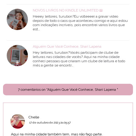
NOVOS LIVROS NO KINDLE UNLIMITED 📖
Heeey leitores, turubon?Eu volteeeei a gravar video
depois de todo o caos que aconteceu comigo e aqui estou
com indicações incríveis, pois encontrei vários livros que
est…
Alguém Que Você Conhece, Shari Lapena
Hey leitores, turubon?Vocês participam de clube de
leituras nas cidades de vocês? Aqui na minha cidade
conheci pessoas que criaram um clube de leitura e todo
mês a gente se encontr…
7 comentários on "Alguém Que Você Conhece, Shari Lapena "
Chelle
17 de outubro de 2023 às 05:57
Aqui na minha cidade também tem, mas não faço parte.