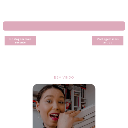
Postagem mais
Postagem mais
recente
antiga
BEM VINDO