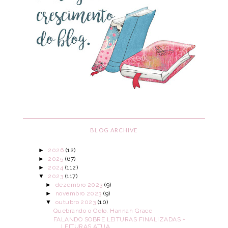
BLOG ARCHIVE
►
2026
(12)
►
2025
(67)
►
2024
(112)
▼
2023
(117)
►
dezembro 2023
(9)
►
novembro 2023
(9)
▼
outubro 2023
(10)
Quebrando o Gelo, Hannah Grace
FALANDO SOBRE LEITURAS FINALIZADAS +
LEITURAS ATUA...