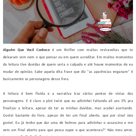
Alguém Que Você Conhece
é um thriller com muitas reviravoltas que te
deixaram sem nem o que pensar ou em quem acreditar. Em muitos momentos
da leitura tive duvidas de quem seria o culpado e até houve momentos de eu
mudar de opinião. Sabe aquela dita frase que diz “as aparências enganam” é
basicamente os personagens desse livro.
A leitura é bem fluida e a narrativa traz vários pontos de vistas dos
personagens. E é claro o plot twist que eu adivinhei faltando ali uns 3% pra
finalizar a leitura, apesar de ter as minhas duvidas, mas acabei acertando.
Gostei bastante do livro, apesar de ter um final aberto, que por sinal não
gostei. Eu já tenho que dar uma de holmes para adivinhar o assassino e me
vem um final aberto para que possa supor o que aconteceu?! Não meu amor,