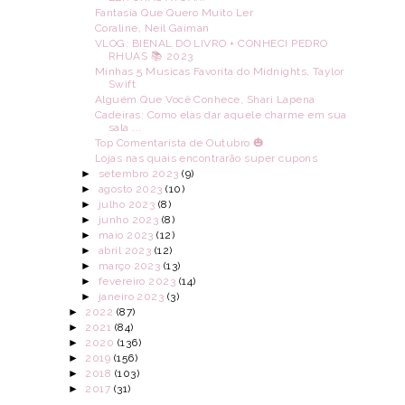
Fantasia Que Quero Muito Ler
Coraline, Neil Gaiman
VLOG: BIENAL DO LIVRO + CONHECI PEDRO
RHUAS 📚 2023
Minhas 5 Musicas Favorita do Midnights, Taylor
Swift
Alguém Que Você Conhece, Shari Lapena
Cadeiras: Como elas dar aquele charme em sua
sala ...
Top Comentarista de Outubro 🎃
Lojas nas quais encontrarão super cupons
►
setembro 2023
(9)
►
agosto 2023
(10)
►
julho 2023
(8)
►
junho 2023
(8)
►
maio 2023
(12)
►
abril 2023
(12)
►
março 2023
(13)
►
fevereiro 2023
(14)
►
janeiro 2023
(3)
►
2022
(87)
►
2021
(84)
►
2020
(136)
►
2019
(156)
►
2018
(103)
►
2017
(31)