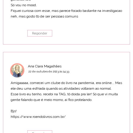
Só vou no mood.
Fiquei curiosa com esse, mas parece focado bastante na investigacao
neh, mas gosto tb de ser pessoas comuns
Responder
Ana Clara Magalhães
22 de outubro de 2023 às 14:33
Amigaaaaa, comecei um clube do livro na pandemia, era online... Mas
ele deu uma esfriada quando as atividades voltaram ao normal.
Esse livro eu tenho, recebi na TAG, tô doida pra ler! Só que vi muita
gente falando que é meio morno, aí fico protelando.
Bjs!
https://www.roendolivros.com.br/