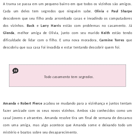
A trama se passa em um pequeno bairro em que todos os vizinhos são amigos.
Cada um deles tem segredos que ninguém sabe.
Olivia
e
Paul Sharpe
descobrem que seu filho anda arrombado casas e invadindo os computadores
dos vizinhos.
Back
e
Larry Harris
estão com problemas no casamento. Já
Glenda
, melhor amiga de Olivia, junto com seu marido
Keith
estão tendo
dificuldade de lidar com o filho. E uma nova moradora,
Carmine Torres
que
descobriu que sua casa foi invadida e estar tentando descobrir quem foi.
Todo casamento tem segredos.
Amanda
e
Robert Pierce
acabou se mudando para a vizinhança e juntos tentam
fazer amizade com os seus novos vizinhos. Ambos são conhecidos como um
casal jovens e atraentes. Amanda resolve tira um final de semana de descanso
com uma amiga, mas algo acontece que Amanda some e deixando todo um
mistério e boatos sobre seu desaparecimento.