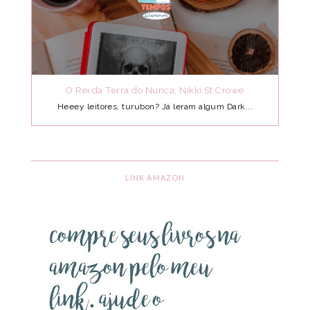
O Rei da Terra do Nunca, Nikki St.Crowe
Heeey leitores, turubon? Já leram algum Dark...
LINK AMAZON