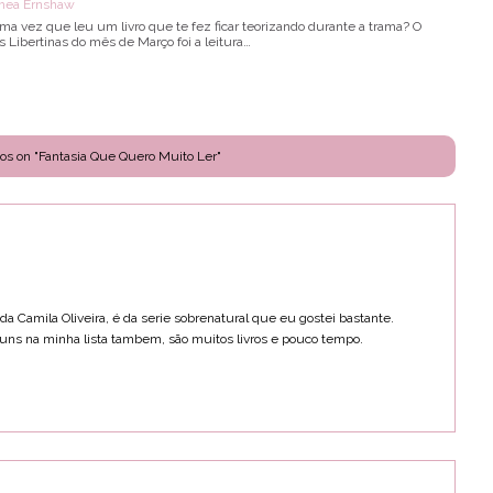
Shea Ernshaw
ima vez que leu um livro que te fez ficar teorizando durante a trama? O
As Libertinas do mês de Março foi a leitura…
os on "Fantasia Que Quero Muito Ler"
da Camila Oliveira, é da serie sobrenatural que eu gostei bastante.
uns na minha lista tambem, são muitos livros e pouco tempo.