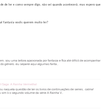
ade de ler e como sempre digo, não sei quando acontecerá, mas espero que
al fantasia vocês querem muito ler?
, sou uma leitora apaixonada por fantasia e fica até difícil de acompanhar
i do gênero. eu separei aqui algumas fanta…
d (Saga: A Rainha Vermelha)
ou naquela questão de ler os livros de continuações de series.. calma!
s sim li o segundo volume da série A Rainha V…