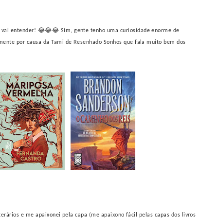
. vai entender! 😂😂😂 Sim, gente tenho uma curiosidade enorme de
almente por causa da Tami de Resenhado Sonhos que fala muito bem dos
iterários e me apaixonei pela capa (me apaixono fácil pelas capas dos livros