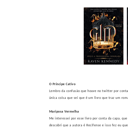
O Príncipe Cativo
Lembro da confusão que houve no twitter por conta 
única coisa que sei que é um livro que traz um roma
Mariposa Vermelha
Me interessei por esse livro por conta da capa, que
descobri que a autora é Recifense e isso fez eu que