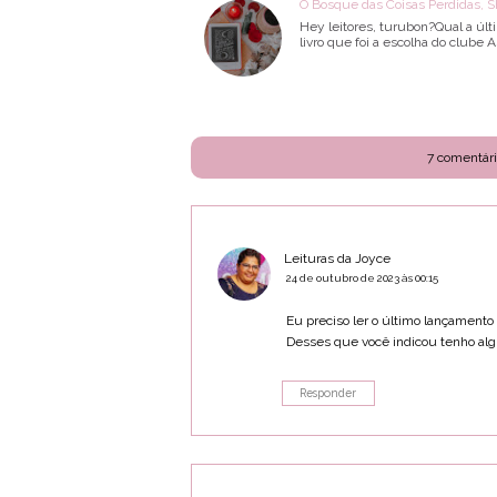
O Bosque das Coisas Perdidas, 
Hey leitores, turubon?Qual a últ
livro que foi a escolha do clube 
7 comentári
Leituras da Joyce
24 de outubro de 2023 às 00:15
Eu preciso ler o último lançamento 
Desses que você indicou tenho alg
Responder