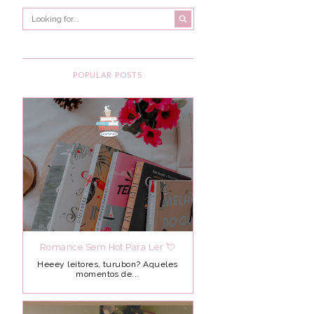
POPULAR POSTS
Romance Sem Hot Para Ler 💘
Heeey leitores, turubon? Aqueles
momentos de...