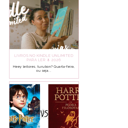
LIVROS NO KINDLE UNLIMITED
PARA LER 🌷 2026
Heey leitores, turubon? Quarta-feira,
ou seja...