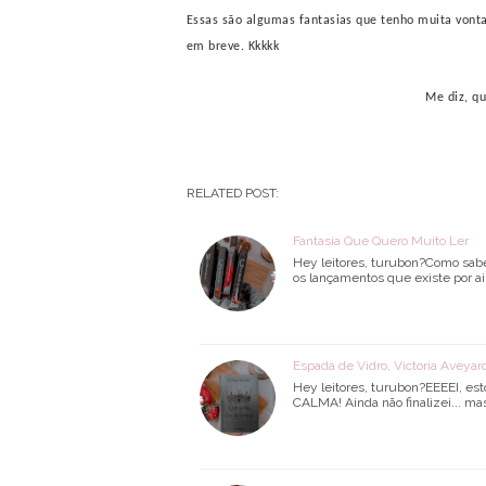
Essas são algumas fantasias que tenho muita vont
em breve. Kkkkk
Me diz, qu
RELATED POST:
Fantasia Que Quero Muito Ler
Hey leitores, turubon?Como sabem
os lançamentos que existe por a
Espada de Vidro, Victoria Aveyar
Hey leitores, turubon?EEEEI, est
CALMA! Ainda não finalizei... ma