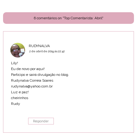
6 comentários on "Top Comentarista: Abril"
RUDYNALVA
2 de abril de 2019 às 22:42
Lily!
Eu de novo por aqui!
Participo e sairá divulgação no blog.
Rudynalva Correia Soares
rudynalva@yahoo.com.br
Luz e paz!
cheirinhos
Rudy
Responder