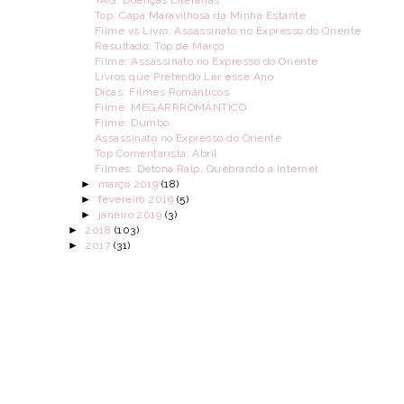
Top: Capa Maravilhosa da Minha Estante
Filme vs Livro: Assassinato no Expresso do Oriente
Resultado: Top de Março
Filme: Assassinato no Expresso do Oriente
Livros que Pretendo Ler esse Ano
Dicas: Filmes Românticos
Filme: MEGARRROMÂNTICO
Filme: Dumbo
Assassinato no Expresso do Oriente
Top Comentarista: Abril
Filmes: Detona Ralp, Quebrando a Internet
►
março 2019
(18)
►
fevereiro 2019
(5)
►
janeiro 2019
(3)
►
2018
(103)
►
2017
(31)