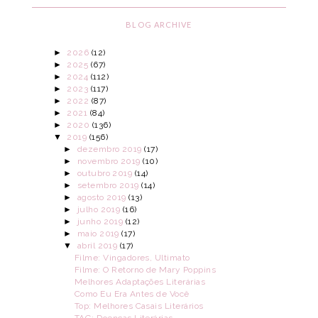
BLOG ARCHIVE
►
2026
(12)
►
2025
(67)
►
2024
(112)
►
2023
(117)
►
2022
(87)
►
2021
(84)
►
2020
(136)
▼
2019
(156)
►
dezembro 2019
(17)
►
novembro 2019
(10)
►
outubro 2019
(14)
►
setembro 2019
(14)
►
agosto 2019
(13)
►
julho 2019
(16)
►
junho 2019
(12)
►
maio 2019
(17)
▼
abril 2019
(17)
Filme: Vingadores, Ultimato
Filme: O Retorno de Mary Poppins
Melhores Adaptações Literárias
Como Eu Era Antes de Você
Top: Melhores Casais Literários
TAG: Doenças Literárias