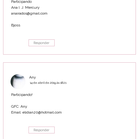
Participando
Ana I. J. Mercury
anairados@gmail.com
Bjoss
Responder
Any
14 de abril de 2019 às 18:21
Participando!
GFC: Any
Email: elidian20@hotmail.com
Responder