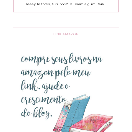
Heeey leitores, turubon? Já leram algum Dark...
LINK AMAZON