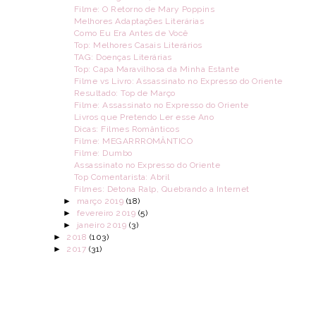
Filme: O Retorno de Mary Poppins
Melhores Adaptações Literárias
Como Eu Era Antes de Você
Top: Melhores Casais Literários
TAG: Doenças Literárias
Top: Capa Maravilhosa da Minha Estante
Filme vs Livro: Assassinato no Expresso do Oriente
Resultado: Top de Março
Filme: Assassinato no Expresso do Oriente
Livros que Pretendo Ler esse Ano
Dicas: Filmes Românticos
Filme: MEGARRROMÂNTICO
Filme: Dumbo
Assassinato no Expresso do Oriente
Top Comentarista: Abril
Filmes: Detona Ralp, Quebrando a Internet
►
março 2019
(18)
►
fevereiro 2019
(5)
►
janeiro 2019
(3)
►
2018
(103)
►
2017
(31)