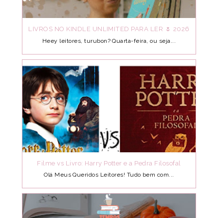
LIVROS NO KINDLE UNLIMITED PARA LER 🌷 2026
Heey leitores, turubon? Quarta-feira, ou seja...
Filme vs Livro: Harry Potter e a Pedra Filosofal
Olá Meus Queridos Leitores! Tudo bem com...