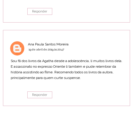
Responder
Ana Paula Santos Moreira
19 de abril de 2019 às 20:47
Sou fã dos livros da Agatha desde a adolescência, li muitos livros dela.
E assassinato no expresso Oriente li também e pude relembrar da
història assistindo ao filme. Recomendo todos os livros da autora,
principalmente para quem curte suspense.
Responder