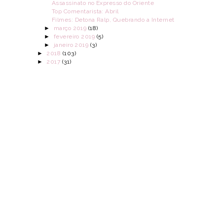
Assassinato no Expresso do Oriente
Top Comentarista: Abril
Filmes: Detona Ralp, Quebrando a Internet
►
março 2019
(18)
►
fevereiro 2019
(5)
►
janeiro 2019
(3)
►
2018
(103)
►
2017
(31)