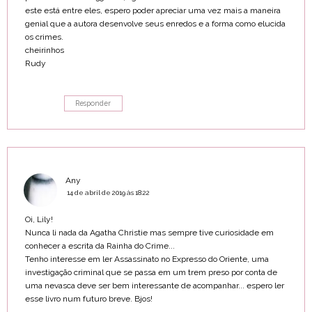
este está entre eles, espero poder apreciar uma vez mais a maneira
genial que a autora desenvolve seus enredos e a forma como elucida
os crimes.
cheirinhos
Rudy
Responder
Any
14 de abril de 2019 às 18:22
Oi, Lily!
Nunca li nada da Agatha Christie mas sempre tive curiosidade em
conhecer a escrita da Rainha do Crime...
Tenho interesse em ler Assassinato no Expresso do Oriente, uma
investigação criminal que se passa em um trem preso por conta de
uma nevasca deve ser bem interessante de acompanhar... espero ler
esse livro num futuro breve. Bjos!