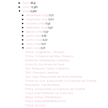
►
2021
(84)
►
2020
(136)
▼
2019
(156)
►
dezembro 2019
(17)
►
novembro 2019
(10)
►
outubro 2019
(14)
►
setembro 2019
(14)
►
agosto 2019
(13)
►
julho 2019
(16)
►
junho 2019
(12)
►
maio 2019
(17)
▼
abril 2019
(17)
Filme: Vingadores, Ultimato
Filme: O Retorno de Mary Poppins
Melhores Adaptações Literárias
Como Eu Era Antes de Você
Top: Melhores Casais Literários
TAG: Doenças Literárias
Top: Capa Maravilhosa da Minha Estante
Filme vs Livro: Assassinato no Expresso do Oriente
Resultado: Top de Março
Filme: Assassinato no Expresso do Oriente
Livros que Pretendo Ler esse Ano
Dicas: Filmes Românticos
Filme: MEGARRROMÂNTICO
Filme: Dumbo