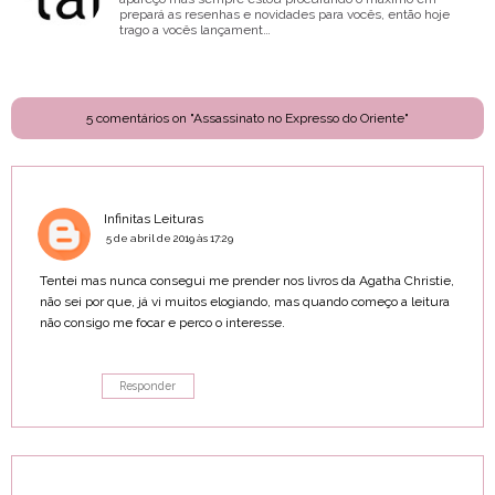
prepará as resenhas e novidades para vocês, então hoje
trago a vocês lançament…
5 comentários on "Assassinato no Expresso do Oriente"
Infinitas Leituras
5 de abril de 2019 às 17:29
Tentei mas nunca consegui me prender nos livros da Agatha Christie,
não sei por que, já vi muitos elogiando, mas quando começo a leitura
não consigo me focar e perco o interesse.
Responder