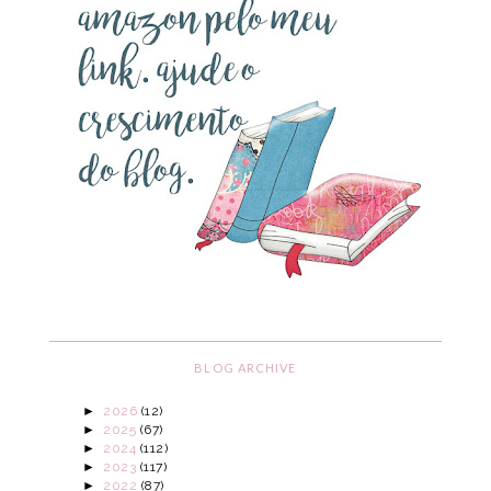
BLOG ARCHIVE
►
2026
(12)
►
2025
(67)
►
2024
(112)
►
2023
(117)
►
2022
(87)