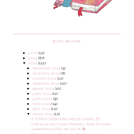
BLOG ARCHIVE
►
2026
(12)
►
2025
(67)
▼
2024
(112)
►
dezembro 2024
(5)
►
novembro 2024
(6)
►
outubro 2024
(12)
►
setembro 2024
(10)
►
agosto 2024
(10)
►
julho 2024
(11)
►
junho 2024
(9)
►
maio 2024
(14)
►
abril 2024
(10)
▼
março 2024
(12)
E TEMOS UNBOXING NESSE CANAL 📦
O Bosque das Coisas Perdidas, Shea Ernshaw
VAMPIROS ESTÃO DE VOLTA 📚