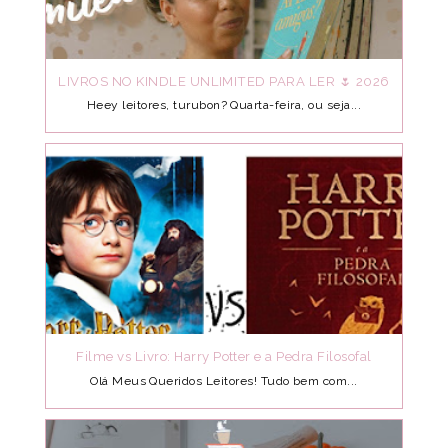
LIVROS NO KINDLE UNLIMITED PARA LER 🌷 2026
Heey leitores, turubon? Quarta-feira, ou seja...
Filme vs Livro: Harry Potter e a Pedra Filosofal
Olá Meus Queridos Leitores! Tudo bem com...