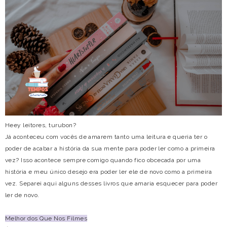
Heey leitores, turubon?
Já aconteceu com vocês de amarem tanto uma leitura e queria ter o
poder de acabar a história da sua mente para poder ler como a primeira
vez? Isso acontece sempre comigo quando fico obcecada por uma
história e meu único desejo era poder ler ele de novo como a primeira
vez. Separei aqui alguns desses livros que amaria esquecer para poder
ler de novo.
Melhor dos Que Nos Filmes