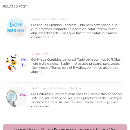
RELATED POST:
DICAS: Livros Natalinos
Olá Meus Queridos Leitores! Tudo bem com vocês?! Já
que estamos entrando na época de natal, resolvi trazer
algumas dicas de livros que traz clima natalino. Vamos
conhecer! 1. D…
Dicas de Terror
Olá Meus Queridos Leitores! Tudo bem com vocês?! Oba,
hoje é dia de dica. E adivinhe só que preparei para vocês,
são livros de Terror, pois é! É Halloween e tive que trazer
algo r…
TOP: Livros Para Ler em Um Dia
Olá Leitores! Tudo bem com vocês?! Como estão sendo as
leituras, muitas? Sabe, as vezes precisamos de livros que
podemos ler em um dia né. Pois, resolvi trazer algumas
dicas de liv…
2 comentários on "Amaria Esquecer para Ler como a Primeira Vez"