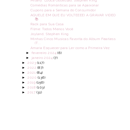
Misery: Louca Obsessão, Stephen King
Comédias Românticas para se Apaixonar
Cupons para a Semana do Consumidor
AQUELE EM QUE EU VOLTEEEEI A GRAVAR VIDEO
📚
Rack para Sua Casa
Filme: Todos Menos Você
Joyland, Stephen King
Minhas Cinco Musicas Favorita do Album Fearless
(T...
Amaria Esquecer para Ler como a Primeira Vez
►
fevereiro 2024
(6)
►
janeiro 2024
(7)
►
2023
(117)
►
2022
(87)
►
2021
(84)
►
2020
(136)
►
2019
(156)
►
2018
(103)
►
2017
(31)