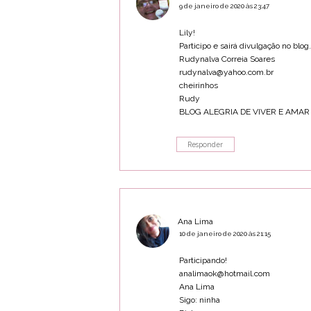
9 de janeiro de 2020 às 23:47
Lily!
Participo e sairá divulgação no blog.
Rudynalva Correia Soares
rudynalva@yahoo.com.br
cheirinhos
Rudy
BLOG ALEGRIA DE VIVER E AMAR
Responder
Ana Lima
10 de janeiro de 2020 às 21:15
Participando!
analimaok@hotmail.com
Ana Lima
Sigo: ninha