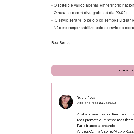
- O sorteio é válido apenas em território nacion
- O resultado será divulgado até dia 20/02;
- O envio será feito pelo blog Tempos Literári
- Não me responsabilizo pelo extravio do corre
Boa Sorte;
6 comentár
Rubro Rosa
7 de janeiro de 2020 às 07:42
Acabei me enrolando final de ano.r
Mas prometo que neste mês ficarei f
Participando e torcendo!
Angela Cunha Gabriel/Rubro Rosa/