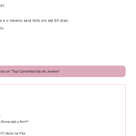
al;
os e o mesmo será feito em até 60 dias;
io.
ios on "Top Comentarista de Janeiro"
s
irme até o fim!!!!
O Vazio na Flor