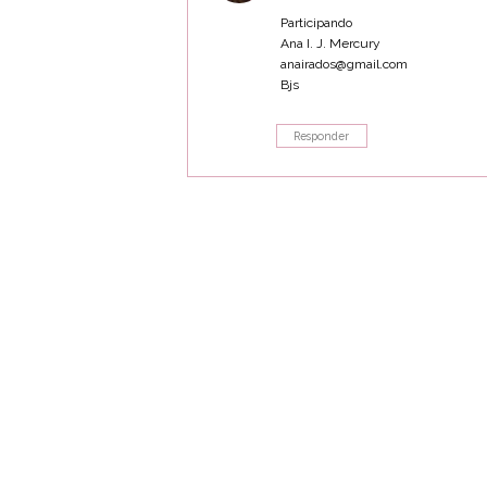
Participando
Ana I. J. Mercury
anairados@gmail.com
Bjs
Responder