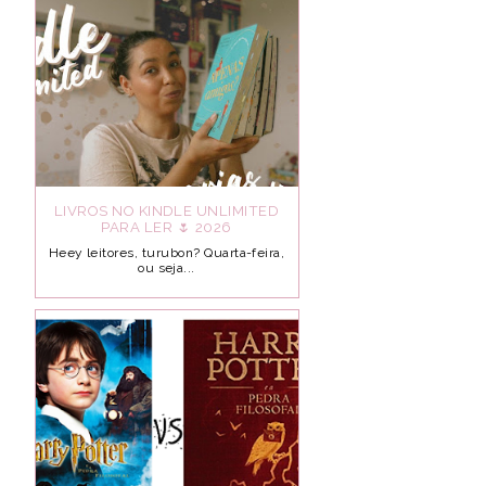
LIVROS NO KINDLE UNLIMITED
PARA LER 🌷 2026
Heey leitores, turubon? Quarta-feira,
ou seja...