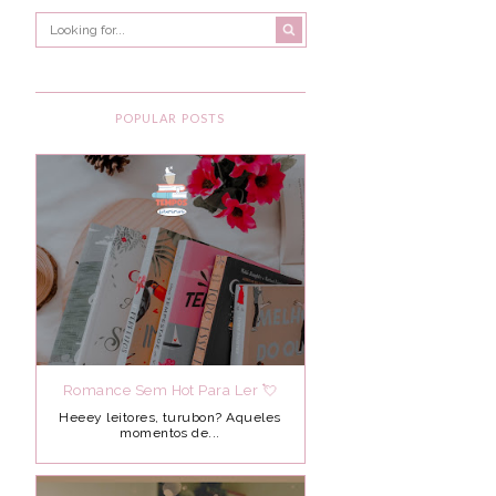
POPULAR POSTS
Romance Sem Hot Para Ler 💘
Heeey leitores, turubon? Aqueles
momentos de...