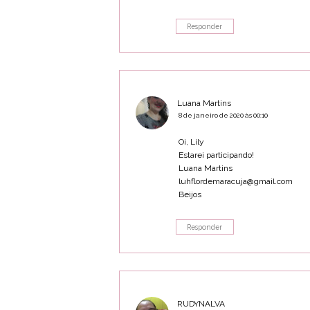
Responder
Luana Martins
8 de janeiro de 2020 às 00:10
Oi, Lily
Estarei participando!
Luana Martins
luhflordemaracuja@gmail.com
Beijos
Responder
RUDYNALVA