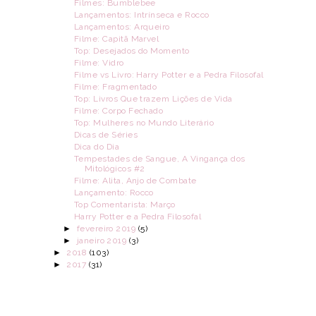
Filmes: Bumblebee
Lançamentos: Intrínseca e Rocco
Lançamentos: Arqueiro
Filme: Capitã Marvel
Top: Desejados do Momento
Filme: Vidro
Filme vs Livro: Harry Potter e a Pedra Filosofal
Filme: Fragmentado
Top: Livros Que trazem Lições de Vida
Filme: Corpo Fechado
Top: Mulheres no Mundo Literário
Dicas de Séries
Dica do Dia
Tempestades de Sangue, A Vingança dos
Mitológicos #2
Filme: Alita, Anjo de Combate
Lançamento: Rocco
Top Comentarista: Março
Harry Potter e a Pedra Filosofal
►
fevereiro 2019
(5)
►
janeiro 2019
(3)
►
2018
(103)
►
2017
(31)