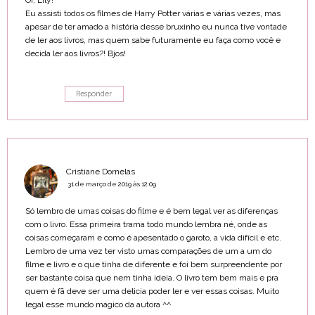
Oi, Lily!
Eu assisti todos os filmes de Harry Potter várias e várias vezes, mas
apesar de ter amado a história desse bruxinho eu nunca tive vontade
de ler aos livros, mas quem sabe futuramente eu faça como você e
decida ler aos livros?! Bjos!
Responder
Cristiane Dornelas
31 de março de 2019 às 12:09
Só lembro de umas coisas do filme e é bem legal ver as diferenças
com o livro. Essa primeira trama todo mundo lembra né, onde as
coisas começaram e como é apesentado o garoto, a vida difícil e etc.
Lembro de uma vez ter visto umas comparações de um a um do
filme e livro e o que tinha de diferente e foi bem surpreendente por
ser bastante coisa que nem tinha ideia. O livro tem bem mais e pra
quem é fã deve ser uma delicia poder ler e ver essas coisas. Muito
legal esse mundo mágico da autora ^^