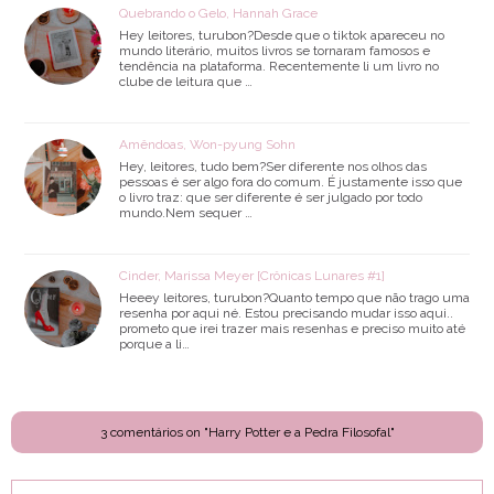
Quebrando o Gelo, Hannah Grace
Hey leitores, turubon?Desde que o tiktok apareceu no
mundo literário, muitos livros se tornaram famosos e
tendência na plataforma. Recentemente li um livro no
clube de leitura que …
Amêndoas, Won-pyung Sohn
Hey, leitores, tudo bem?Ser diferente nos olhos das
pessoas é ser algo fora do comum. É justamente isso que
o livro traz: que ser diferente é ser julgado por todo
mundo.Nem sequer …
Cinder, Marissa Meyer [Crônicas Lunares #1]
Heeey leitores, turubon?Quanto tempo que não trago uma
resenha por aqui né. Estou precisando mudar isso aqui..
prometo que irei trazer mais resenhas e preciso muito até
porque a li…
3 comentários on "Harry Potter e a Pedra Filosofal"