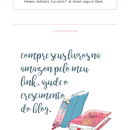
Heeey leitores, turubon? Já leram algum Dark...
LINK AMAZON