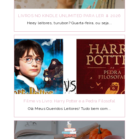
LIVROS NO KINDLE UNLIMITED PARA LER 🌷 2026
Heey leitores, turubon? Quarta-feira, ou seja...
Filme vs Livro: Harry Potter e a Pedra Filosofal
Olá Meus Queridos Leitores! Tudo bem com...