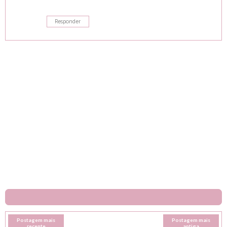
Responder
Postagem mais
Postagem mais
recente
antiga